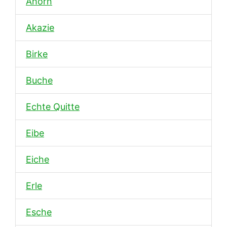
Ahorn
Akazie
Birke
Buche
Echte Quitte
Eibe
Eiche
Erle
Esche