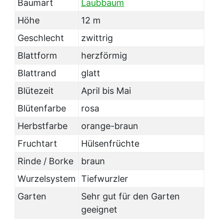
Baumart
Laubbaum
Höhe
12 m
Geschlecht
zwittrig
Blattform
herzförmig
Blattrand
glatt
Blütezeit
April bis Mai
Blütenfarbe
rosa
Herbstfarbe
orange-braun
Fruchtart
Hülsenfrüchte
Rinde / Borke
braun
Wurzelsystem
Tiefwurzler
Garten
Sehr gut für den Garten
geeignet